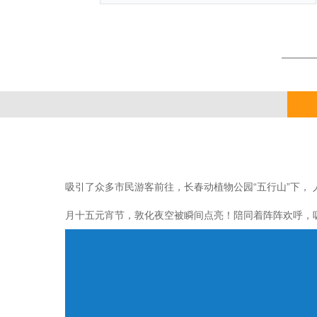
吸引了众多市民游客前往，长春动植物公园“五行山”下， 人
月十五元宵节，敦化夜空被瞬间点亮！陪同着阵阵欢呼，吸