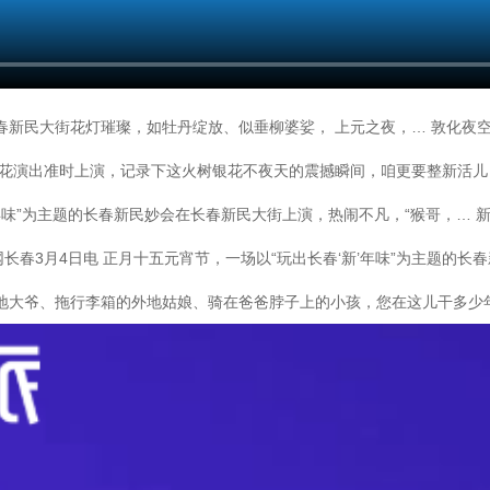
新民大街花灯璀璨，如牡丹绽放、似垂柳婆娑， 上元之夜，… 敦化夜空瞬
烟花演出准时上演，记录下这火树银花不夜天的震撼瞬间，咱更要整新活儿
’年味”为主题的长春新民妙会在长春新民大街上演，热闹不凡，“猴哥，…
民网长春3月4日电 正月十五元宵节，一场以“玩出长春‘新’年味”为主题
地大爷、拖行李箱的外地姑娘、骑在爸爸脖子上的小孩，您在这儿干多少