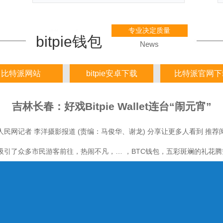
专业决定质量
bitpie钱包
News
比特派网站
bitpie安卓下载
比特派官网下
吉林长春：好戏Bitpie Wallet连台“闹元宵”
民网记者 李洋摄影报道 (责编：马俊华、谢龙) 分享让更多人看到 推荐阅
引了众多市民游客前往，热闹不凡，… ，BTC钱包，五彩斑斓的礼花腾