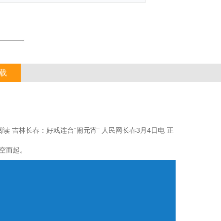
载
读 吉林长春：好戏连台“闹元宵” 人民网长春3月4日电 正
空而起。