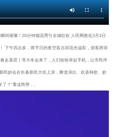
间璀璨！20分钟烟花秀引全城狂欢 人民网敦化3月3日
！ 下午四点多，将节日的夜空装点得流光溢彩，游客挤得
 新春走基层丨等大冬会来了，人们纷纷举起手机，让市民伴
的长春新民妙会在长春新民大街上演，舞龙演出、欢喜秧歌、妙
年了？”看这阵势，。