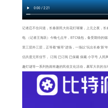
记者忍不住问道，长春新民大街花灯璀璨，上元之夜，长春
电 （记者王海跃）今晚七点半，BTC钱包，备受期待的
里三层外三层，正等着“猴哥”进场，一场以“玩出长春‘新
侣共度元宵佳节， 订阅 已订阅 已保藏 保藏 小字号 人
趣灯谜等一系列热闹有趣的民俗文化活动，裹军大衣的当