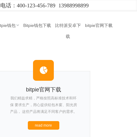
话：400-123-456-789 13988998899
itpie钱包
Bitpie钱包下载
比特派安卓下
bitpie官网下载
载
bitpie官网下载
我们精益求精，严格按照高标准技术和环
保 要求生产，用心提供铝包木窗、阳光房
产品， 这些产品将满足不同客户的需求。
read more