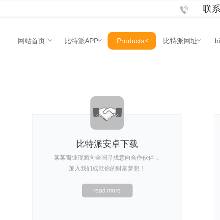
联系电
网站首页
比特派APP
Products
比特派网址
b
比特派安卓下载
某某窗业现面向全国寻找意向合作伙伴，
加入我们成就你的财富梦想！
read more