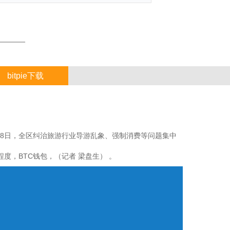
bitpie下载
28日，全区纠治旅游行业导游乱象、强制消费等问题集中
，BTC钱包，（记者 梁盘生） 。