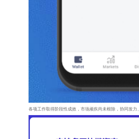
各项工作取得阶段性成效，市场顽疾尚未根除，协同发力