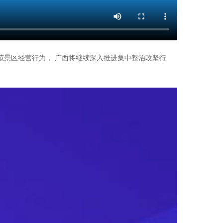
范景区经营行为， 广西将继续深入推进集中整治攻坚行