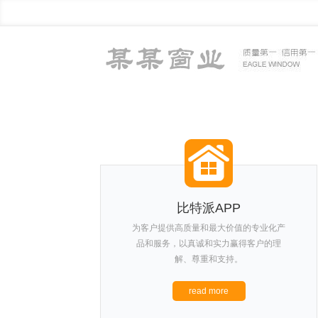
比特派APP
为客户提供高质量和最大价值的专业化产
品和服务，以真诚和实力赢得客户的理
解、尊重和支持。
read more