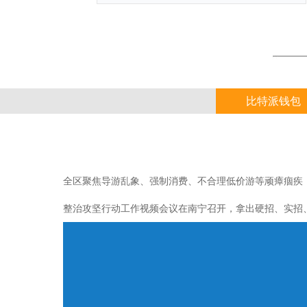
比特派钱包
全区聚焦导游乱象、强制消费、不合理低价游等顽瘴痼疾，
整治攻坚行动工作视频会议在南宁召开，拿出硬招、实招、